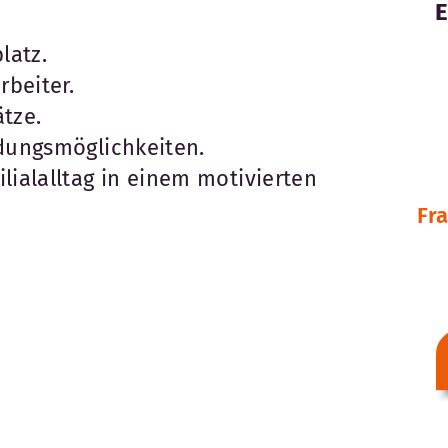
latz.
rbeiter.
tze.
ldungsmöglichkeiten.
lialalltag in einem motivierten
Fr