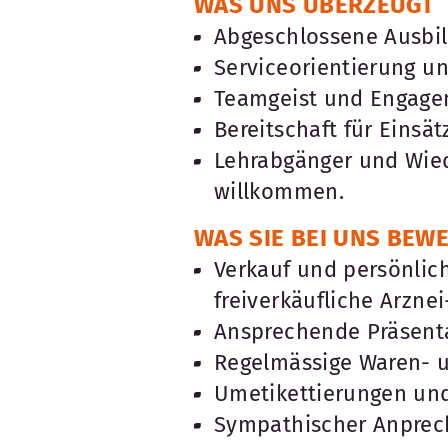
WAS UNS ÜBERZEUGT
Abgeschlossene Ausbild
Serviceorientierung u
Teamgeist und Engage
Bereitschaft für Einsä
Lehrabgänger und Wied
willkommen.
WAS SIE BEI UNS BEW
Verkauf und persönlic
freiverkäufliche Arznei
Ansprechende Präsenta
Regelmässige Waren- u
Umetikettierungen un
Sympathischer Anprec