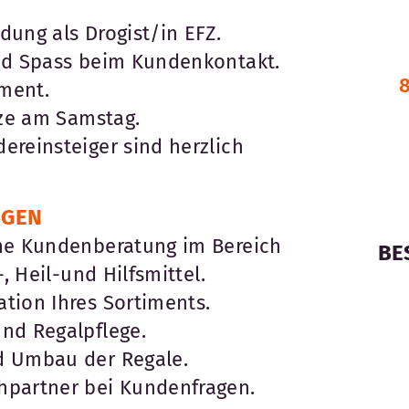
ung als Drogist/in EFZ.
nd Spass beim Kundenkontakt.
ment.
tze am Samstag.
ereinsteiger sind herzlich
EGEN
he Kundenberatung im Bereich
BE
-, Heil-und Hilfsmittel.
tion Ihres Sortiments.
nd Regalpflege.
d Umbau der Regale.
hpartner bei Kundenfragen.