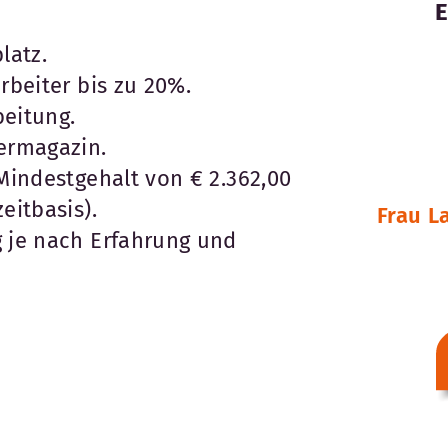
latz.
rbeiter bis zu 20%.
beitung.
termagazin.
 Mindestgehalt von € 2.362,00
eitbasis).
Frau L
g je nach Erfahrung und