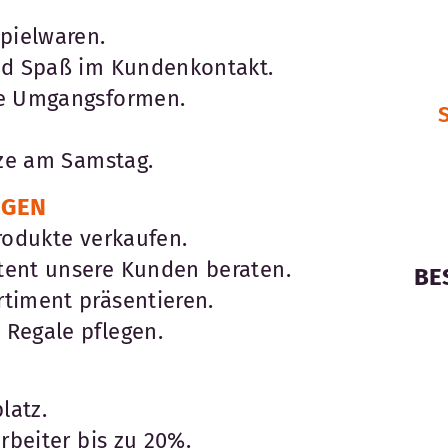
pielwaren.
nd Spaß im Kundenkontakt.
he Umgangsformen.
S
tze am Samstag.
EGEN
rodukte verkaufen.
tent unsere Kunden beraten.
BE
timent präsentieren.
Regale pflegen.
latz.
rbeiter bis zu 20%.