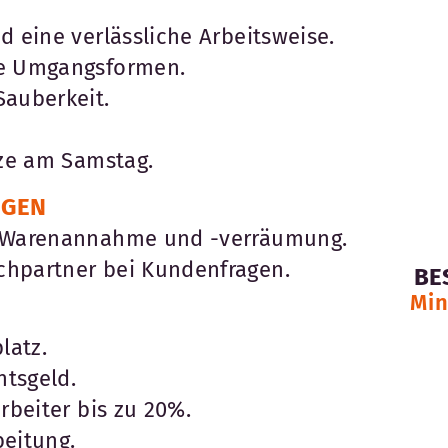
d eine verlässliche Arbeitsweise.
he Umgangsformen.
Sauberkeit.
tze am Samstag.
EGEN
r Warenannahme und -verräumung.
chpartner bei Kundenfragen.
BE
Min
latz.
tsgeld.
rbeiter bis zu 20%.
beitung.