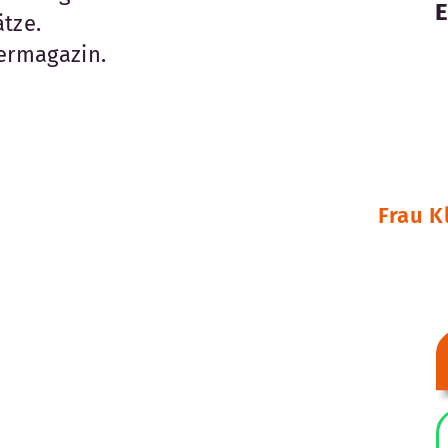
tze.
termagazin.
Frau K