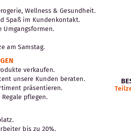
rogerie, Wellness & Gesundheit.
nd Spaß im Kundenkontakt.
he Umgangsformen.
tze am Samstag.
EGEN
rodukte verkaufen.
tent unsere Kunden beraten.
BE
timent präsentieren.
Teilz
Regale pflegen.
latz.
rbeiter bis zu 20%.