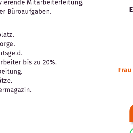
ierende Mitarbeiterleitung.
er Büroaufgaben.
latz.
orge.
tsgeld.
rbeiter bis zu 20%.
Frau
beitung.
tze.
termagazin.